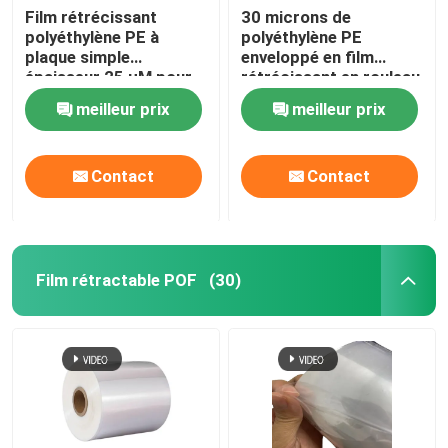
Film rétrécissant
30 microns de
polyéthylène PE à
polyéthylène PE
plaque simple
enveloppé en film
épaisseur 25 μM pour
rétrécissant en rouleau
emballage de boissons
de couverture pour
meilleur prix
meilleur prix
boissons alimentaires
Contact
Contact
Film rétractable POF
(30)