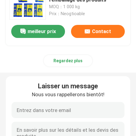
MOQ：1 000 kg
Prix：Neogtioable
Films d'étirement en PEDL
meilleur prix
Contact
Film protecteur de PE
Film de polypropylène de fonte de CPP
Regardez plus
Film BOPP transparent
Laisser un message
Étiquettes à manches rétrécissantes
Nous vous rappellerons bientôt!
Sacs de transport en plastique pour gilets
sacs à provisions biodégradables