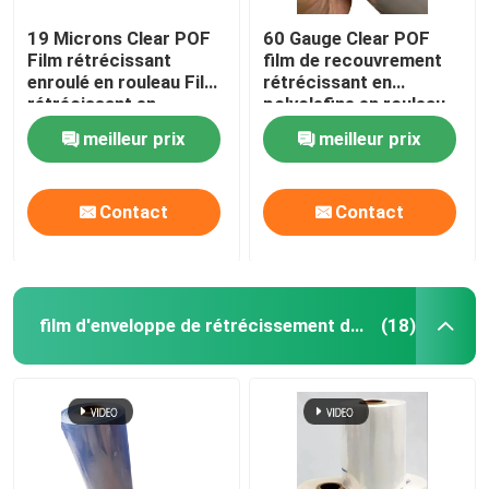
19 Microns Clear POF
60 Gauge Clear POF
Film rétrécissant
film de recouvrement
enroulé en rouleau Film
rétrécissant en
rétrécissant en
polyolefine en rouleau
polyolefine plié en
de film rétrécissant
meilleur prix
meilleur prix
centre
plié en centre
Contact
Contact
film d'enveloppe de rétrécissement de PVC
(18)