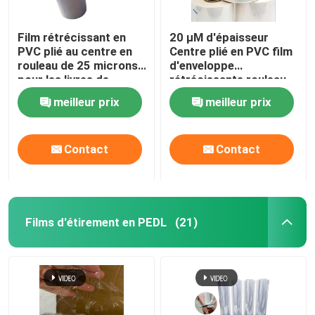
Film rétrécissant en
20 μM d'épaisseur
PVC plié au centre en
Centre plié en PVC film
rouleau de 25 microns
d'enveloppe
pour les livres de
rétrécissante rouleau
cosmétiques
pour paniers cadeaux
meilleur prix
meilleur prix
paniers
Contact
Contact
Films d'étirement en PEDL
(21)