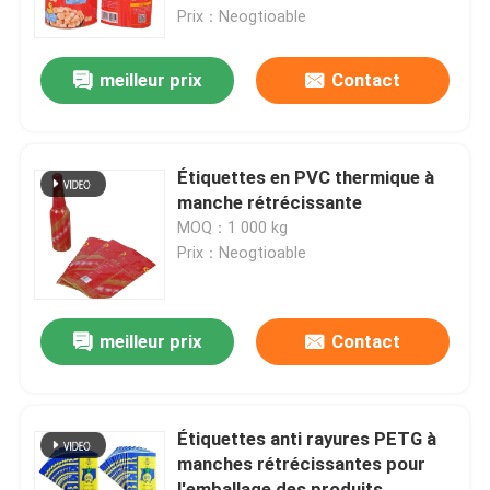
alimentaires
Prix：Neogtioable
A propos de nous
meilleur prix
Contact
Visite d'usine
Étiquettes en PVC thermique à
Contrôle de la qualité
manche rétrécissante
MOQ：1 000 kg
Prix：Neogtioable
Demande de soumission
Films en PE rétrécissants
meilleur prix
Contact
Film rétractable POF
Étiquettes anti rayures PETG à
manches rétrécissantes pour
film d'enveloppe de rétrécissement de PVC
l'emballage des produits