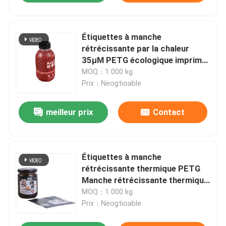
Étiquettes à manche
rétrécissante par la chaleur
35μM PETG écologique imprimé
en couleurs multiples
MOQ：1 000 kg
Prix：Neogtioable
meilleur prix
Contact
Étiquettes à manche
rétrécissante thermique PETG
Manche rétrécissante thermique
pour bouteilles
MOQ：1 000 kg
Prix：Neogtioable