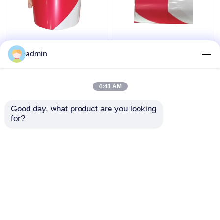
Avertissement de
80 - 150 microns film
circulation PE Film de
protecteur PE LDPE
admin
protection noir jaune
HDPE ruban rouge
rouge blanc ruban
blanc d'avertissement
adhésif
4:41 AM
meilleur prix
meilleur prix
Good day, what product are you looking 
for?
Contact
Contact
Regardez plus
Aperçu
Au sujet de nous
Contactez-nous
Desktop Site
Plan du site
Privacy Policy