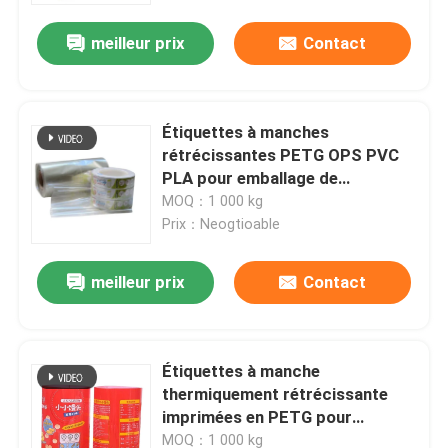
meilleur prix
Contact
Étiquettes à manches
rétrécissantes PETG OPS PVC
PLA pour emballage de
bouteilles à l'épreuve de
MOQ：1 000 kg
l'humidité
Prix：Neogtioable
meilleur prix
Contact
Aperçu
Étiquettes à manche
Produits
thermiquement rétrécissante
imprimées en PETG pour
l'emballage de conteneurs
Vidéos
MOQ：1 000 kg