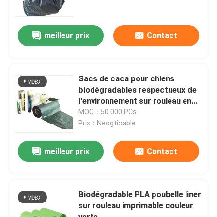
A propos de nous
meilleur prix
Contact
Visite d'usine
Sacs de caca pour chiens
Contrôle de la qualité
biodégradables respectueux de
l'environnement sur rouleau en
PLA PBAT
MOQ：50 000 PCs
Demande de soumission
Prix：Neogtioable
Films en PE rétrécissants
meilleur prix
Contact
Film rétractable POF
Biodégradable PLA poubelle liner
sur rouleau imprimable couleur
film d'enveloppe de rétrécissement de PVC
verte