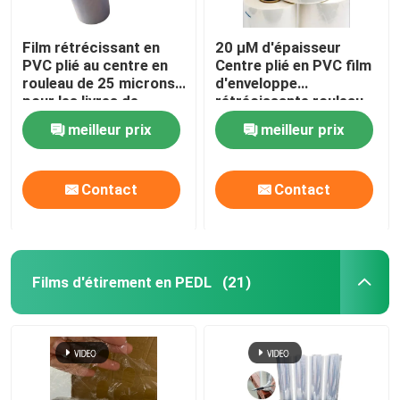
Film rétrécissant en
20 μM d'épaisseur
PVC plié au centre en
Centre plié en PVC film
rouleau de 25 microns
d'enveloppe
pour les livres de
rétrécissante rouleau
cosmétiques
pour paniers cadeaux
meilleur prix
meilleur prix
paniers
Contact
Contact
Films d'étirement en PEDL
(21)