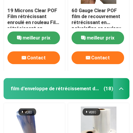
19 Microns Clear POF
60 Gauge Clear POF
Film rétrécissant
film de recouvrement
enroulé en rouleau Film
rétrécissant en
rétrécissant en
polyolefine en rouleau
polyolefine plié en
de film rétrécissant
meilleur prix
meilleur prix
centre
plié en centre
Contact
Contact
film d'enveloppe de rétrécissement de PVC
(18)