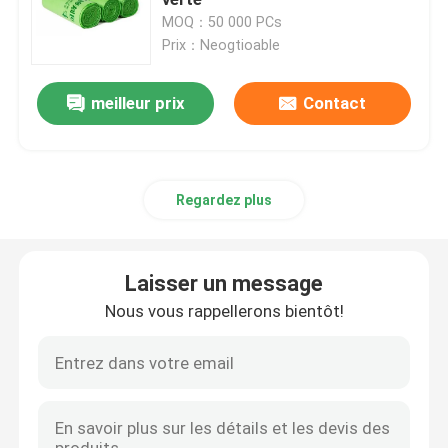
MOQ：50 000 PCs
Prix：Neogtioable
Films d'étirement en PEDL
meilleur prix
Contact
Film protecteur de PE
Film de polypropylène de fonte de CPP
Regardez plus
Film BOPP transparent
Laisser un message
Étiquettes à manches rétrécissantes
Nous vous rappellerons bientôt!
Sacs de transport en plastique pour gilets
sacs à provisions biodégradables