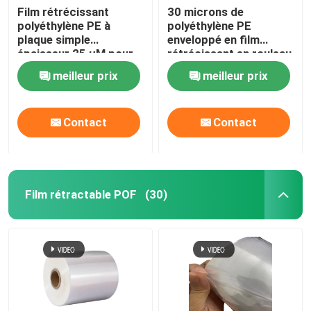
Film rétrécissant
30 microns de
polyéthylène PE à
polyéthylène PE
plaque simple
enveloppé en film
épaisseur 25 μM pour
rétrécissant en rouleau
emballage de boissons
de couverture pour
meilleur prix
meilleur prix
boissons alimentaires
Contact
Contact
Film rétractable POF
(30)