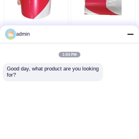
Avertissement de
80 - 150 microns film
circulation PE Film de
protecteur PE LDPE
admin
protection noir jaune
HDPE ruban rouge
rouge blanc ruban
blanc d'avertissement
adhésif
1:04 PM
meilleur prix
meilleur prix
Good day, what product are you looking 
for?
Contact
Contact
Regardez plus
Aperçu
Au sujet de nous
Contactez-nous
Desktop Site
Plan du site
Privacy Policy