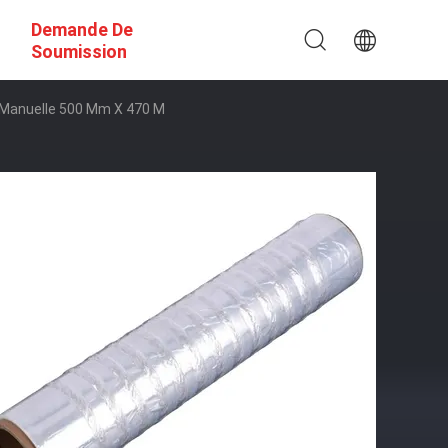
Demande De
Soumission
e Manuelle 500 Mm X 470 M