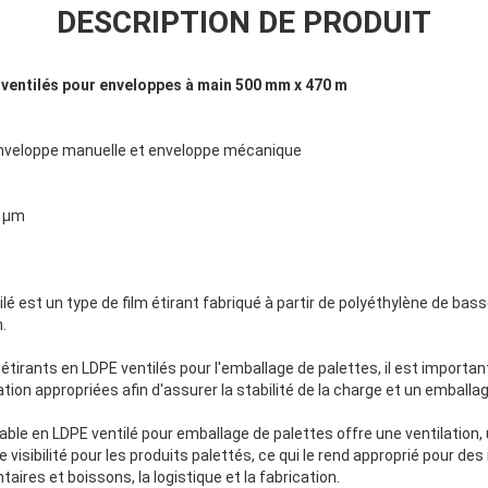
DESCRIPTION DE PRODUIT
 ventilés pour enveloppes à main 500 mm x 470 m
 enveloppe manuelle et enveloppe mécanique
3 μm
ilé est un type de film étirant fabriqué à partir de polyéthylène de ba
.
ms étirants en LDPE ventilés pour l'emballage de palettes, il est import
tion appropriées afin d'assurer la stabilité de la charge et un emballag
rable en LDPE ventilé pour emballage de palettes offre une ventilation, 
e visibilité pour les produits palettés, ce qui le rend approprié pour des
taires et boissons, la logistique et la fabrication.