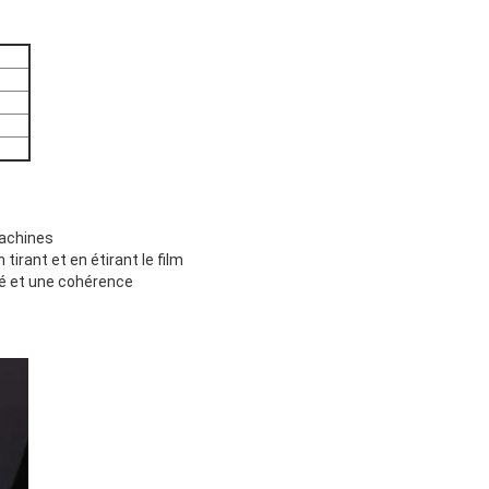
machines
irant et en étirant le film
té et une cohérence