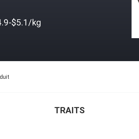
4.9-$5.1/kg
duit
TRAITS