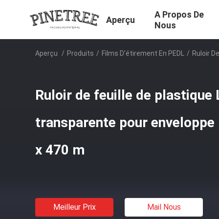
A Propos De
Aperçu
Nous
Aperçu
/
Produits
/
Films D'étirement En PEDL
/
Ruloir D
Ruloir de feuille de plastique
transparente pour envelopp
x 470 m
Meilleur Prix
Mail Nous