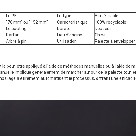
Le PE
Le type
Film étirable
"76 mm" ou "152 mm"
Caractéristique
100% recyclable
Le casting
Dureté
Douceur
Parfait
Lieu d'origine
Chine
Arbre à pin
Utilisation
Palette à envelopper
ntilé peut être appliqué à l'aide de méthodes manuelles ou à l'aide de 
anuelle implique généralement de marcher autour de la palette tout en t
ballage à étirement automatisent le processus, offrant une efficaci