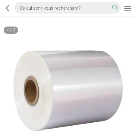
2
/
4