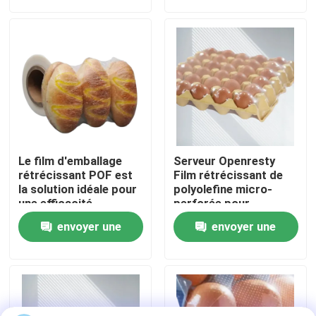
demande
demande
supérieures
A propos de nous
Visite d'usine
Contrôle de la qualité
Le film d'emballage
Serveur Openresty
Demande de soumission
rétrécissant POF est
Film rétrécissant de
la solution idéale pour
polyolefine micro-
une efficacité
perforée pour
optimale de
améliorer la fraîcheur
Films en PE rétrécissants
envoyer une
envoyer une
l'emballage
du produit
demande
demande
Film rétractable POF
film d'enveloppe de rétrécissement de PVC