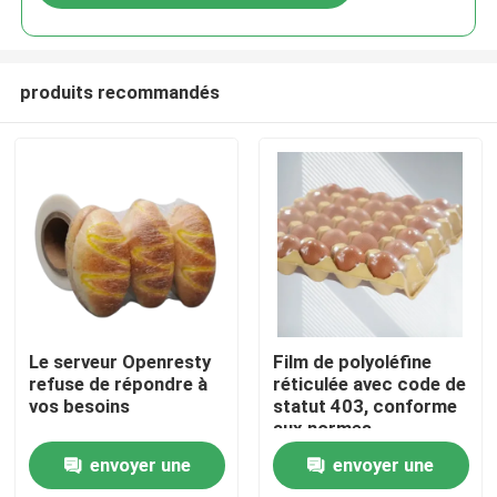
produits recommandés
Aperçu
Le serveur Openresty
Film de polyoléfine
refuse de répondre à
réticulée avec code de
vos besoins
statut 403, conforme
Produits
aux normes
d'emballage, offrant
envoyer une
envoyer une
des performances et
Vidéos
une durabilité